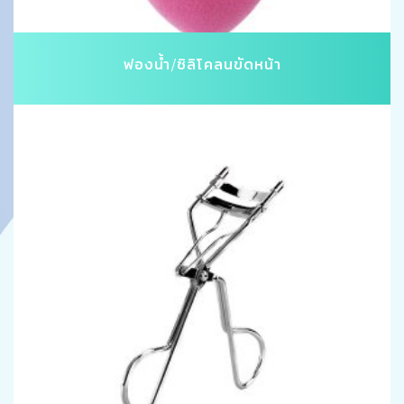
ฟองน้ำ/ซิลิโคลนขัดหน้า